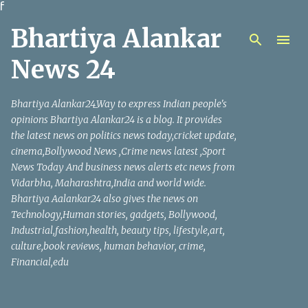
f
मुख्य सामग्रीवर वगळा
Bhartiya Alankar
News 24
Bhartiya Alankar24_Way to express Indian people's
opinions Bhartiya Alankar24 is a blog. It provides
the latest news on politics news today,cricket update,
cinema,Bollywood News ,Crime news latest ,Sport
News Today And business news alerts etc news from
Vidarbha, Maharashtra,India and world wide.
Bhartiya Aalankar24 also gives the news on
Technology,Human stories, gadgets, Bollywood,
Industrial,fashion,health, beauty tips, lifestyle,art,
culture,book reviews, human behavior, crime,
Financial,edu