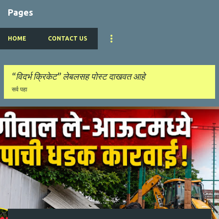
Pages
HOME
CONTACT US
विदर्भ क्रिकेट
लेबलसह पोस्ट दाखवत आहे
सर्व पहा
पो
स्ट्स