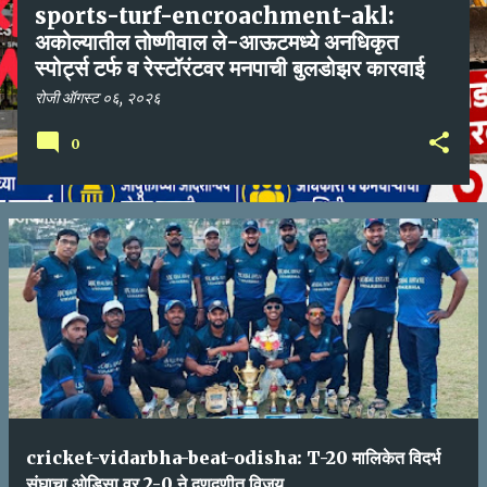
sports-turf-encroachment-akl:
अकोल्यातील तोष्णीवाल ले-आऊटमध्ये अनधिकृत
स्पोर्ट्स टर्फ व रेस्टॉरंटवर मनपाची बुलडोझर कारवाई
रोजी
ऑगस्ट ०६, २०२६
0
cricket-vidarbha-beat-odisha: T-20 मालिकेत विदर्भ
संघाचा ओडिसा वर 2-0 ने दणदणीत विजय