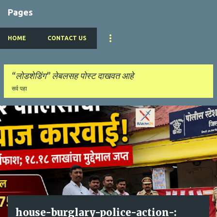
Pages
HOME
CONTACT US
लोडशेडिंग
लेबलसह पोस्ट दाखवत आहे
सर्व पहा
पो
स्ट्स
house-burglary-police-action-: