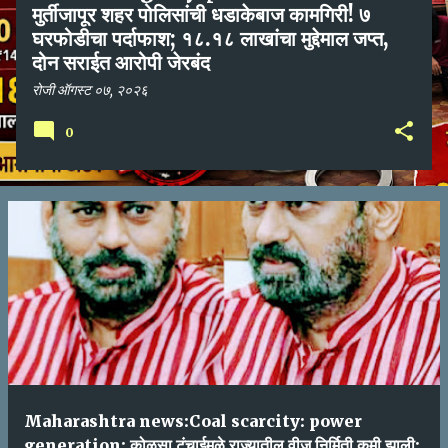
मुर्तीजापूर शहर पोलिसांची धडाकेबाज कामगिरी! ७
घरफोडीचा पर्दाफाश; १८.१८ लाखांचा मुद्देमाल जप्त,
दोन सराईत आरोपी जेरबंद
रोजी
ऑगस्ट ०७, २०२६
0
Maharashtra news:Coal scarcity: power
generation: कोळसा टंचाईमुळे राज्यातील वीज निर्मिती कमी झाली;