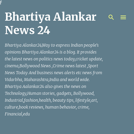
f
मुख्य सामग्रीवर वगळा
Bhartiya Alankar
News 24
Bhartiya Alankar24_Way to express Indian people's
opinions Bhartiya Alankar24 is a blog. It provides
the latest news on politics news today,cricket update,
cinema,Bollywood News ,Crime news latest ,Sport
News Today And business news alerts etc news from
Vidarbha, Maharashtra,India and world wide.
Bhartiya Aalankar24 also gives the news on
Technology,Human stories, gadgets, Bollywood,
Industrial,fashion,health, beauty tips, lifestyle,art,
culture,book reviews, human behavior, crime,
Financial,edu