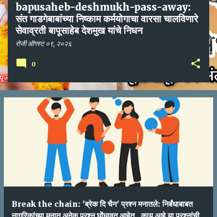
bapusaheb-deshmukh-pass-away:
संत गाडगेबाबांच्या निष्काम कर्मयोगाचा वारसा चालविणारे
सेवाव्रती बापूसाहेब देशमुख यांचे निधन
रोजी
ऑगस्ट ०९, २०२६
0
Break the chain: 'ब्रेक दि चैन' प्रश्न मनातले: निर्बंधाबाबत
नागरिकांच्या मनात अनेक प्रश्न घोंघावत आहेत...काय आहे या प्रश्नांची