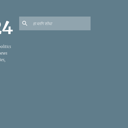
24
olitics
news
es,