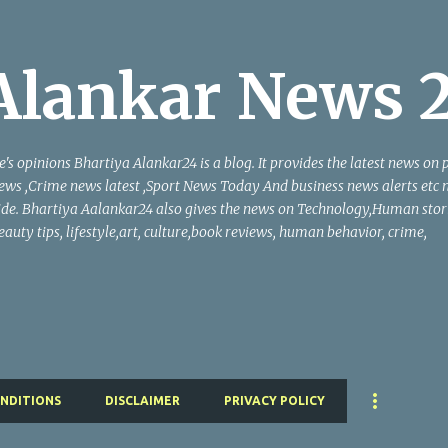
मुख्य सामग्रीवर वगळा
Alankar News 
s opinions Bhartiya Alankar24 is a blog. It provides the latest news on p
ws ,Crime news latest ,Sport News Today And business news alerts etc 
de. Bhartiya Aalankar24 also gives the news on Technology,Human stori
auty tips, lifestyle,art, culture,book reviews, human behavior, crime,
NDITIONS
DISCLAIMER
PRIVACY POLICY