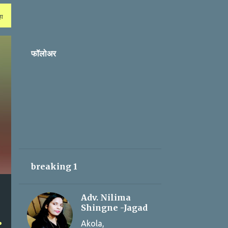
हा
फॉलोअर
breaking 1
Adv. Nilima
Shingne -Jagad
Akola,