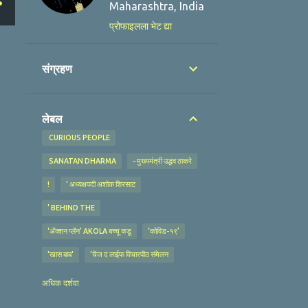
Maharashtra, India
प्रोफाइलला भेट द्या
संग्रहण
लेबल
​​ CURIOUS PEOPLE
​​ SANATAN DHARMA
- मुख्यमंत्री उद्धव ठाकरे
!
' अध्यक्षपदी अशोक शिरसाट
' BEHIND THE
‘ॲक्शन प्लॅन’ AKOLA बच्चू कडू
‘कोविड-१९’
'खास बाब'
'चेंज द लाईफ विचारपीठ संमेलन
'चॉकलेट सरकार'
'यशवंत' अभिनव फवारणी यंत्र
अधिक दर्शवा
‘स्वच्छ सर्वेक्षण’
'MY FAMILY
'NO MASK