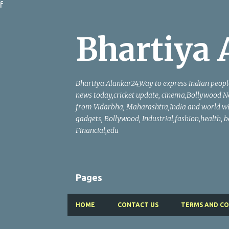
f
Bhartiya 
Bhartiya Alankar24_Way to express Indian people'
news today,cricket update, cinema,Bollywood Ne
from Vidarbha, Maharashtra,India and world wi
gadgets, Bollywood, Industrial,fashion,health, be
Financial,edu
Pages
HOME
CONTACT US
TERMS AND CO